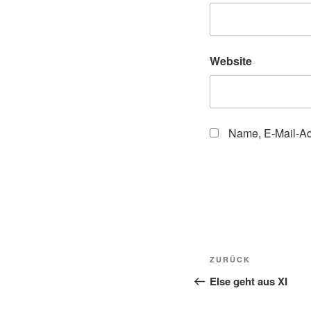
Website
Name, E-Mail-Ad
Beitragsnavi
Vorheriger
ZURÜCK
Beitrag
Else geht aus XI