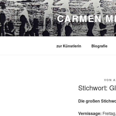
Zum
Inhalt
CARMEN M
springen
zur Künstlerin
Biografie
VERÖFFENTLICHT
6. MÄRZ 2020
VON
A
AM
Stichwort: G
Die großen Stichw
Vernissage:
Freitag