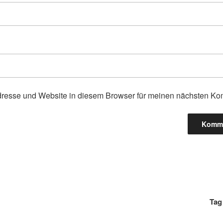
resse und Website in diesem Browser für meinen nächsten Ko
gation
Tag