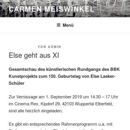
Zum
CARMEN MEISWINKEL
Inhalt
springen
Menü
VERÖFFENTLICHT
5. MÄRZ 2018
VON
ADMIN
AM
Else geht aus XI
Gesamtschau des künstlerischen Rundgangs des BBK
Kunstprojekts zum 150. Geburtstag von Else Lasker-
Schüler
Zur Vernissage am 1. September 2019 um 14.30 – 17 Uhr
im Cinema Rex, Kipdorf 29, 42103 Wuppertal Elberfeld,
sind alle herzlich eingeladen.
Es gibt ein entsprechendes Rahmenprogramm u.a. mit