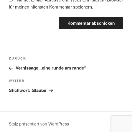
für meinen nächsten Kommentar speichern.
Beitragsnavigation
Vorheriger
ZURÜCK
Beitrag
Vernissage „eine runde am rande“
Nächster
WEITER
Beitrag
Stichwort: Glaube
Stolz präsentiert von WordPress