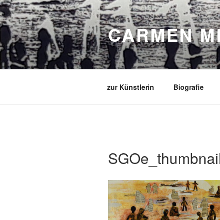
Zum
Inhalt
CARMEN M
springen
zur Künstlerin
Biografie
SGOe_thumbnail